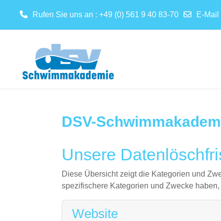
Rufen Sie uns an
: +49 (0) 561 9 40 83-70
E-Mail
Zum Hauptinhalt
DSV-Schwimmakadem
Unsere Datenlöschfri
Diese Übersicht zeigt die Kategorien und Z
spezifischere Kategorien und Zwecke haben, a
Website