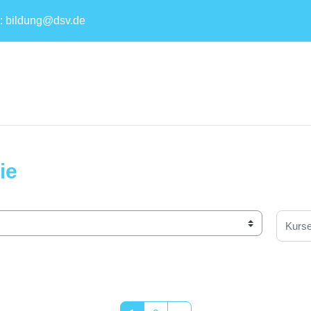
 :
bildung@dsv.de
ie
Kurse 