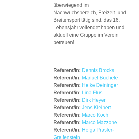
überwiegend im
Nachwuchsbereich, Freizeit- und
Breitensport tätig sind, das 16.
Lebensjahr vollendet haben und
aktuell eine Gruppe im Verein
betreuen!
Referent/in:
Dennis Brocks
Referent/in:
Manuel Büchele
Referent/in:
Heike Deininger
Referent/in:
Lina Flüs
Referent/in:
Dirk Heyer
Referent/in:
Jens Kleinert
Referent/in:
Marco Koch
Referent/in:
Marco Mazzone
Referent/in:
Helga Prasler-
Greifenstein