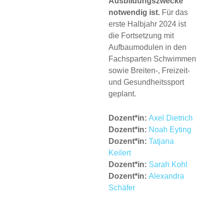
Ausbildungszwecke
notwendig ist.
Für das
erste Halbjahr 2024 ist
die Fortsetzung mit
Aufbaumodulen in den
Fachsparten Schwimmen
sowie Breiten-, Freizeit-
und Gesundheitssport
geplant.
Dozent*in:
Axel Dietrich
Dozent*in:
Noah Eyting
Dozent*in:
Tatjana
Keilert
Dozent*in:
Sarah Kohl
Dozent*in:
Alexandra
Schäfer