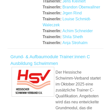
Trainer/in:
Jens Kleinert
Trainer/in:
Brandon Oberwallner
Trainer/in:
Jrgen Rind
Trainer/in:
Louise Schmidt-
Waleczek
Trainer/in:
Achim Schneider
Trainer/in:
Shila Sheth
Trainer/in:
Anja Strohalm
Grund- & Aufbaumodule Trainer:innen C
Ausbildung Schwimmen
Der Hessische
Schwimm-Verband startet
im Oktober 2025 eine
zusätzliche Trainer C-
Qualifikation. Angeboten
wird das neu entwickelte
Grundmodul, das die